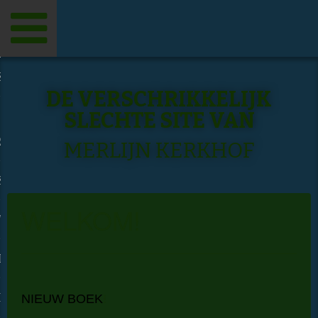
Toggle
navigation
S
DE VERSCHRIKKELIJK
SLECHTE SITE VAN
 MAASWEG KWART
 DRIE
MERLIJN KERKHOF
S BEGINT BIJ BACH
WELKOM!
TERLIJSTEN
D
INTERVIEW
NIEUW BOEK
!