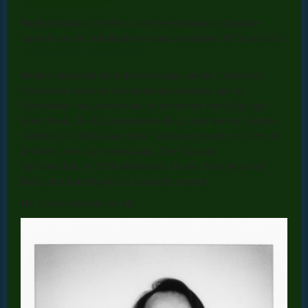
OVER MERLIJN
Merlijn Kerkhof
(1986) is schrijver, redacteur klassieke
muziek van de Volkskrant en sinds november 2023 gitarist in
The Amazing Stroopwafels
.
Merlijn studeerde muziekwetenschap aan de Universiteit
Utrecht en voltooide een master journalistiek aan de
Universiteit van Amsterdam. In november verschijnt zijn
derde boek:
De 82 componisten die je moet kennen
(Ambo
Anthos). In 2019 kwam
Oude Maasweg kwart voor drie
uit,
het boek over zijn vaders band, The Amazing
Stroopwafels.
In 2016 debuteerde hij met
Alles begint bij
Bach,
een inleiding tot de klassieke muziek
.
Hij ziet er ongeveer zo uit: