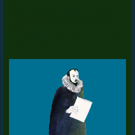
uur
Schiedam, boekhandel
Post Scriptum
: do 7 mei, 20.00 uur
Nijmegen, boekhandel
Roelants
: zo 31 mei, 15.00 uur
Lelystad, bibliotheek (ikv Festival Via Musica): wo 1 juli,
20.00 uur
Den Haag,
Amare
(ikv Festival Klassiek Achter de Duinen):
vr 18 sept, 13.30 uur